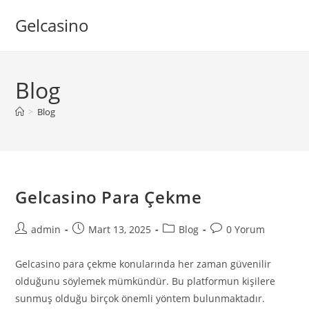
Skip
Gelcasino
to
content
Blog
>
Blog
Gelcasino Para Çekme
Post
Post
Post
Post
admin
Mart 13, 2025
Blog
0 Yorum
author:
published:
category:
comments:
Gelcasino para çekme konularında her zaman güvenilir
olduğunu söylemek mümkündür. Bu platformun kişilere
sunmuş olduğu birçok önemli yöntem bulunmaktadır.